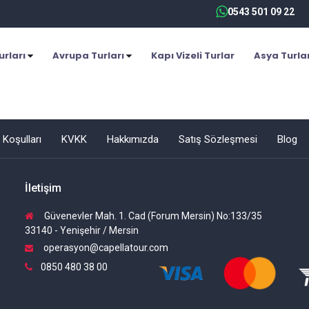
0543 501 09 22
urları
Avrupa Turları
Kapı Vizeli Turlar
Asya Turla
 Koşulları
KVKK
Hakkımızda
Satış Sözleşmesi
Blog
İletişim
Güvenevler Mah. 1. Cad (Forum Mersin) No:133/35
33140 - Yenişehir / Mersin
operasyon@capellatour.com
0850 480 38 00